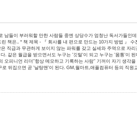
실제로 남들이 부러워할 만한 사람들 중엔 상당수가 엄청난 독서가들인데
린 책은.. * 책 제목 - 『 회사를 내 편으로 만드는 10가지 방법 』 수
 사람은 직급과 무관하게 보이지 않는 파워를 갖고 실세와 주역으로 자
. 같은 월급을 받으면서도 누구는 '깃털'이 되고 누구는 '몸통'이 된다
의 오피니언 리더''항상 메모하고 기록하는 사람'' 기꺼이 자기 생각을 
거꾸로 뒤집으면 곧 '날탕맨'이 된다. GM,월마트,애플컴퓨터 등의 직
.