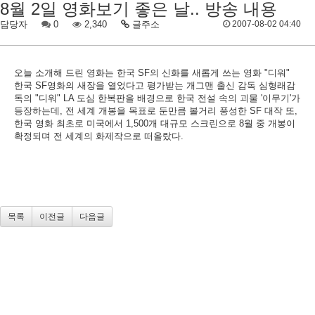
8월 2일 영화보기 좋은 날.. 방송 내용
담당자
0
2,340
글주소
2007-08-02 04:40
오늘 소개해 드린 영화는 한국 SF의 신화를 새롭게 쓰는 영화 "디워"
한국 SF영화의 새장을 열었다고 평가받는 개그맨 출신 감독 심형래감
독의 "디워" LA 도심 한복판을 배경으로 한국 전설 속의 괴물 '이무기'가
등장하는데, 전 세계 개봉을 목표로 둔만큼 볼거리 풍성한 SF 대작 또,
한국 영화 최초로 미국에서 1,500개 대규모 스크린으로 8월 중 개봉이
확정되며 전 세계의 화제작으로 떠올랐다.
목록
이전글
다음글