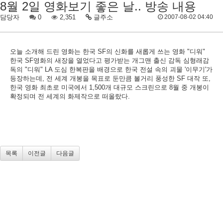
8월 2일 영화보기 좋은 날.. 방송 내용
담당자
0
2,351
글주소
2007-08-02 04:40
오늘 소개해 드린 영화는 한국 SF의 신화를 새롭게 쓰는 영화 "디워"
한국 SF영화의 새장을 열었다고 평가받는 개그맨 출신 감독 심형래감
독의 "디워" LA 도심 한복판을 배경으로 한국 전설 속의 괴물 '이무기'가
등장하는데, 전 세계 개봉을 목표로 둔만큼 볼거리 풍성한 SF 대작 또,
한국 영화 최초로 미국에서 1,500개 대규모 스크린으로 8월 중 개봉이
확정되며 전 세계의 화제작으로 떠올랐다.
목록
이전글
다음글