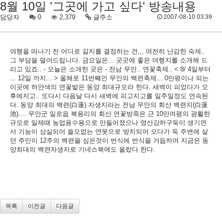
8월 10일 '그곳에 가고 싶다' 방송내용
담당자
0
2,379
글주소
2007-08-10 03:39
여행을 떠나기 전 어디로 갈지를 결정하는 건,,, 여전히 난감한 숙제..
그 부담을 덜어드립니다. 금요일은... 곳곳에 좋은 여행지를 소개해 드
리고 있죠.. - 오늘은 소개한 곳은 - 전남 무안.. 연꽃축제.. < 8/ 4일부터
... 12일 까지... > 올해로 11번째인 무안의 백련축제... 0만평이나 되는
이곳에 하얀색의 연꽃밭은 동양 최대규모라 한다. 새벽이 피었다가 오
후에지고.. 또다시 다음날 다시 새벽에 피고지고를 일주일정도 연속된
다. 동양 최대의 백련(白蓮) 자생지라는 전남 무안의 회산 백련지(白蓮
池).... 무안군 일로읍 복용리의 회산 연꽃방죽은 근 10만여평의 광활한
규모로 일제때 농업용수용으로 만들어졌으나 영산강하구둑이 생기면
서 기능이 상실되어 쓸모없는 연못으로 방치되어 오다가 둑 주변에 살
던 주민이 12주의 백련을 심은것이 번식에 번식을 거듭하여 지금은 동
양최대의 백련자생지로 기네스북에도 올랐다 한다.
목록
이전글
다음글