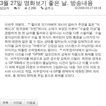
3월 27일 영화보기 좋은 날. 방송내용
담당자
0
2,286
글주소
2008-03-27 04:18
이번주 개봉작... ** 헐리웃 인기여배우 제시카 알바가 주연을 맡은 "어
웨이크" 한국영화 "리턴"에서도 소재가 되었던 이른바 "수술중 각성"을
경험하게 된 한 남자를 둘러싸고 일어나는 사건을 다룬 스릴러물.. 수술
중각성이란 환자가 수술 중 의식이 깨어있어 강한 통증을 느끼지만 마
취제 때문에 말은 할 수 없는 상태를 말하는데 사건을 입체적으로 보는
시각을 갖게 만드는 "어웨이크" 긴장감 넘는 서스펜스가 러닝타임 내내
이어지는 탁월한 오락영화라는 평이다.. ** 비무장지대에서 일어나는
의문의 사건을 다룬 "GP506" 알포인트의 감독의 작품으로 화제를 모았
다.. 비무장지대를 배경으로 삼은 공수창 감독의 스릴러. 최전방 경계초
소 GP 506에서 전소대원이 몰살당하는 사건이 일어나고 이를 수사하
기 위해 투입된 21명의 수색대마저 고립된다는 내용. 3년 간의 자료 조
사와 시나리오 작업, 비무장지대 내 GP를 완벽하게 재현한 30여 개의
세트, 총 제작비 65억원 투입 등으로 화제를 모았다..
목록
이전글
다음글