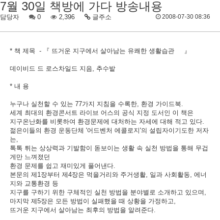
7월 30일 책방에 가다 방송내용
담당자
0
2,396
글주소
2008-07-30 08:36
* 책 제목 - 『 뜨거운 지구에서 살아남는 유쾌한 생활습관 』
데이비드 드 로스차일드 지음, 추수밭
* 내 용
누구나 실천할 수 있는 77가지 지침을 수록한, 환경 가이드북.
세계 최대의 환경콘서트 라이브 어스의 공식 지정 도서인 이 책은
지구온난화를 비롯하여 환경문제에 대처하는 자세에 대해 적고 있다.
젊은이들의 환경 운동단체 '어드벤처 에콜로지'의 설립자이기도한 저자
는,
톡톡 튀는 상상력과 기발함이 돋보이는 생활 속 실천 방법을 통해 무겁
게만 느껴졌던
환경 문제를 쉽고 재미있게 풀어낸다.
본문의 제1장부터 제4장은 먹을거리와 주거생활, 일과 사회활동, 에너
지와 교통환경 등
지구를 구하기 위한 구체적인 실천 방법을 분야별로 소개하고 있으며,
마지막 제5장은 모든 방법이 실패했을 때 상황을 가정하고,
뜨거운 지구에서 살아남는 최후의 방법을 알려준다.