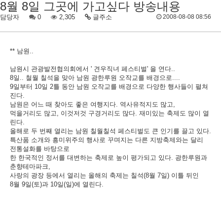
8월 8일 그곳에 가고싶다 방송내용
담당자
0
2,305
글주소
2008-08-08 08:56
** 남원..
남원시 관광발전협의회에서 ' 견우직녀 페스티벌' 을 연다..
8일.. 철월 칠석을 맞아 남원 광한루원 오작교를 배경으로....
9일부터 10일 2틀 동안 남원 오작교를 배경으로 다양한 행사들이 펼쳐
진다.
남원은 어느 때 찾아도 좋은 여행지다. 역사유적지도 많고,
먹을거리도 많고, 이것저것 구경거리도 많다. 재미있는 축제도 많이 열
린다.
올해로 두 번째 열리는 남원 칠월칠석 페스티벌도 큰 인기를 끌고 있다.
특산품 소개와 흥미위주의 행사로 꾸며지는 다른 지방축제와는 달리
전통설화를 바탕으로
한 한국적인 정서를 대변하는 축제로 높이 평가되고 있다. 광한루원과
춘향테마파크,
사랑의 광장 등에서 열리는 올해의 축제는 칠석(8월 7일) 이틀 뒤인
8월 9일(토)과 10일(일)에 열린다.