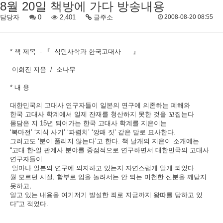
8월 20일 책방에 가다 방송내용
담당자
0
2,401
글주소
2008-08-20 08:55
* 책 제목 - 『 식민사학과 한국고대사 』
이희진 지음 / 소나무
* 내 용
대한민국의 고대사 연구자들이 일본의 연구에 의존하는 폐해와
한국 고대사 학계에서 일제 잔재를 청산하지 못한 것을 꼬집는다
몸담은 지 15년 되어가는 한국 고대사 학계를 지은이는
‘복마전’ ‘지식 사기’ ‘파렴치’ ‘깡패 짓’ 같은 말로 묘사한다.
그러고도 ‘분이 풀리지 않는다’고 한다. 책 날개의 지은이 소개에는
“고대 한-일 관계사 분야를 중점적으로 연구하면서 대한민국의 고대사
연구자들이
얼마나 일본의 연구에 의지하고 있는지 자연스럽게 알게 되었다.
뭘 모르던 시절, 함부로 입을 놀려서는 안 되는 미천한 신분을 깨닫지
못하고,
알고 있는 내용을 여기저기 발설한 죄로 지금까지 왕따를 당하고 있
다”고 적었다.