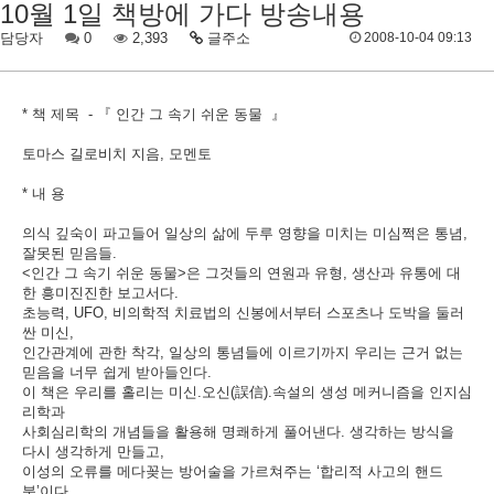
10월 1일 책방에 가다 방송내용
담당자
0
2,393
글주소
2008-10-04 09:13
* 책 제목 - 『 인간 그 속기 쉬운 동물 』
토마스 길로비치 지음, 모멘토
* 내 용
의식 깊숙이 파고들어 일상의 삶에 두루 영향을 미치는 미심쩍은 통념,
잘못된 믿음들.
<인간 그 속기 쉬운 동물>은 그것들의 연원과 유형, 생산과 유통에 대
한 흥미진진한 보고서다.
초능력, UFO, 비의학적 치료법의 신봉에서부터 스포츠나 도박을 둘러
싼 미신,
인간관계에 관한 착각, 일상의 통념들에 이르기까지 우리는 근거 없는
믿음을 너무 쉽게 받아들인다.
이 책은 우리를 홀리는 미신.오신(誤信).속설의 생성 메커니즘을 인지심
리학과
사회심리학의 개념들을 활용해 명쾌하게 풀어낸다. 생각하는 방식을
다시 생각하게 만들고,
이성의 오류를 메다꽂는 방어술을 가르쳐주는 ‘합리적 사고의 핸드
북’이다..