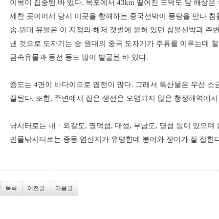
이목이 집중된 바 있다. 목포에서 43km 떨어진 도덕도 앞 해상은 
세찬 곳이어서 당시 이곳을 항해하는 중국선박이 풍랑을 만나 침
송.원대 유물은 이 지점의 해저 갯벌에 묻혀 있던 침몰선박과 주
낸 것으로 도자기는 송·원대의 중국 도자기가 주류를 이루는데 철
금속유물과 동전 등도 많이 발굴된 바 있다.
증도는 4면이 바다이므로 염전이 많다. 그래서 특산물은 우선 소
잘된다. 또한, 주변에서 잡은 생선은 오염되지 않은 청정해역에서
낚시터로는 내ㆍ외갈도, 명덕섬, 대섬, 부남도, 명섬 등이 있으며
민물낚시터로는 증동 염산지가 유명한데 붕어와 장어가 잘 잡힌다
목록
이전글
다음글