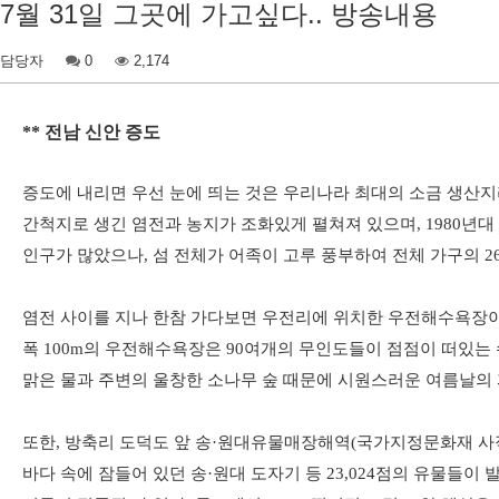
7월 31일 그곳에 가고싶다.. 방송내용
담당자
0
2,174
** 전남 신안 증도
증도에 내리면 우선 눈에 띄는 것은 우리나라 최대의 소금 생산
간척지로 생긴 염전과 농지가 조화있게 펼쳐져 있으며, 1980년
인구가 많았으나, 섬 전체가 어족이 고루 풍부하여 전체 가구의 2
염전 사이를 지나 한참 가다보면 우전리에 위치한 우전해수욕장이 보
폭 100m의 우전해수욕장은 90여개의 무인도들이 점점이 떠있는
맑은 물과 주변의 울창한 소나무 숲 때문에 시원스러운 여름날의 
또한, 방축리 도덕도 앞 송·원대유물매장해역(국가지정문화재 사적 
바다 속에 잠들어 있던 송·원대 도자기 등 23,024점의 유물들이