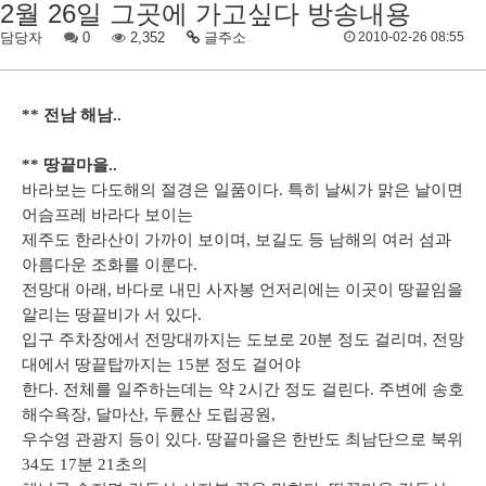
2월 26일 그곳에 가고싶다 방송내용
담당자
0
2,352
글주소
2010-02-26 08:55
** 전남 해남..
** 땅끝마을..
바라보는 다도해의 절경은 일품이다. 특히 날씨가 맑은 날이면
어슴프레 바라다 보이는
제주도 한라산이 가까이 보이며, 보길도 등 남해의 여러 섬과
아름다운 조화를 이룬다.
전망대 아래, 바다로 내민 사자봉 언저리에는 이곳이 땅끝임을
알리는 땅끝비가 서 있다.
입구 주차장에서 전망대까지는 도보로 20분 정도 걸리며, 전망
대에서 땅끝탑까지는 15분 정도 걸어야
한다. 전체를 일주하는데는 약 2시간 정도 걸린다. 주변에 송호
해수욕장, 달마산, 두륜산 도립공원,
우수영 관광지 등이 있다. 땅끝마을은 한반도 최남단으로 북위
34도 17분 21초의