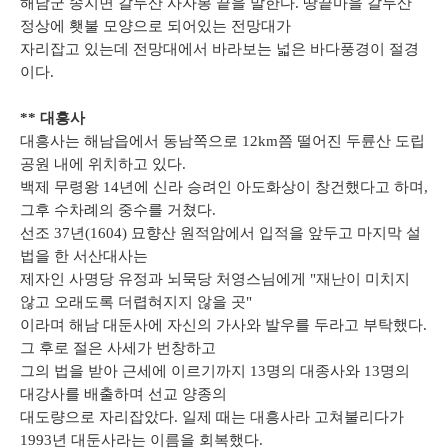
해남군 송지면 갈두산 사자봉 끝을 말한다. 땅끝마을 갈두산
정상에 횃불 모양으로 되어있는 전망대가
자리잡고 있는데 전망대에서 바라보는 넓은 바다풍경이 절경
이다.
** 대흥사
대흥사는 해남읍에서 동남쪽으로 12km쯤 떨어진 두륜산 도립
공원 내에 위치하고 있다.
백제 무령왕 14년에 신라 승려인 아도화상이 창건했다고 하며,
그후 수차례의 중수를 거쳤다.
선조 37년(1604) 묘향산 원적암에서 입적을 앞두고 마지막 설
법을 한 서산대사는
제자인 사명당 유정과 뇌묵당 처영스님에게 "재난이 미치지
않고 오래도록 더렵혀지지 않을 곳"
이라며 해남 대둔사에 자신의 가사와 발우를 두라고 부탁했다.
그 후로 절은 사세가 번창하고
그의 법을 받아 근세에 이르기까지 13명의 대종사와 13명의
대강사를 배출하며 선교 양종의
대도량으로 자리잡았다. 일제 때는 대흥사라 고쳐불리다가
1993년 대둔사라는 이름을 회복했다.