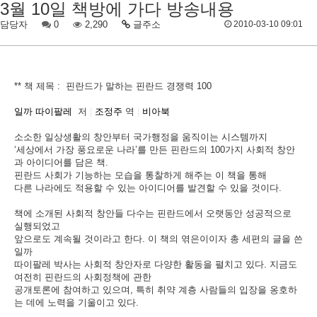
3월 10일 책방에 가다 방송내용
담당자
0
2,290
글주소
2010-03-10 09:01
** 책 제목 : 핀란드가 말하는 핀란드 경쟁력 100
일까 따이팔레
저
|
조정주
역
|
비아북
소소한 일상생활의 창안부터 국가행정을 움직이는 시스템까지
‘세상에서 가장 풍요로운 나라’를 만든 핀란드의 100가지 사회적 창안
과 아이디어를 담은 책.
핀란드 사회가 기능하는 모습을 통찰하게 해주는 이 책을 통해
다른 나라에도 적용할 수 있는 아이디어를 발견할 수 있을 것이다.
책에 소개된 사회적 창안들 다수는 핀란드에서 오랫동안 성공적으로
실행되었고
앞으로도 계속될 것이라고 한다. 이 책의 엮은이이자 총 세편의 글을 쓴
일까
따이팔레 박사는 사회적 창안자로 다양한 활동을 펼치고 있다. 지금도
여전히 핀란드의 사회정책에 관한
공개토론에 참여하고 있으며, 특히 취약 계층 사람들의 입장을 옹호하
는 데에 노력을 기울이고 있다.