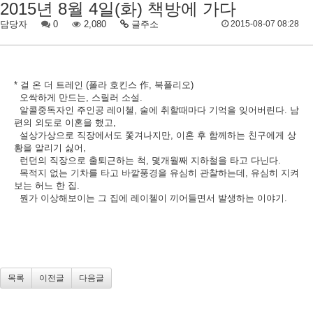
2015년 8월 4일(화) 책방에 가다
담당자
0
2,080
글주소
2015-08-07 08:28
* 걸 온 더 트레인 (폴라 호킨스 作, 북폴리오)
오싹하게 만드는, 스릴러 소설.
알콜중독자인 주인공 레이첼, 술에 취할때마다 기억을 잊어버린다. 남
편의 외도로 이혼을 했고,
설상가상으로 직장에서도 쫓겨나지만, 이혼 후 함께하는 친구에게 상
황을 알리기 싫어,
런던의 직장으로 출퇴근하는 척, 몇개월째 지하철을 타고 다닌다.
목적지 없는 기차를 타고 바깥풍경을 유심히 관찰하는데, 유심히 지켜
보는 허느 한 집.
뭔가 이상해보이는 그 집에 레이첼이 끼어들면서 발생하는 이야기.
목록
이전글
다음글