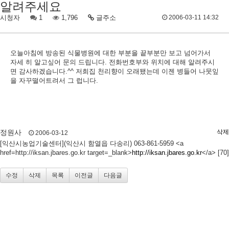
알려주세요
시청자
1
1,796
글주소
2006-03-11 14:32
오늘아침에 방송된 식물병원에 대한 부분을 끝부분만 보고 넘어가서
자세 히 알고싶어 문의 드립니다. 전화번호부와 위치에 대해 알려주시
면 감사하겠습니다.^^ 저희집 천리향이 오래됐는데 이젠 병들어 나뭇잎
을 자꾸떨어트려서 그 럽니다.
정원사
삭제
2006-03-12
[익산시농업기술센터](익산시 함열읍 다송리) 063-861-5959 <a
href=http://iksan.jbares.go.kr target=_blank>
http://iksan.jbares.go.kr
</a> [70]
수정
삭제
목록
이전글
다음글