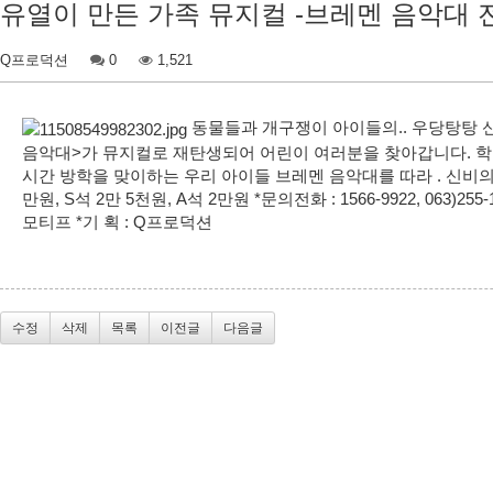
유열이 만든 가족 뮤지컬 -브레멘 음악대 
Q프로덕션
0
1,521
동물들과 개구쟁이 아이들의.. 우당탕탕 신
음악대>가 뮤지컬로 재탄생되어 어린이 여러분을 찾아갑니다. 학교
시간 방학을 맞이하는 우리 아이들 브레멘 음악대를 따라 . 신비의 세계로 
만원, S석 2만 5천원, A석 2만원 *문의전화 : 1566-9922, 063)255-1234
모티프 *기 획 : Q프로덕션
수정
삭제
목록
이전글
다음글