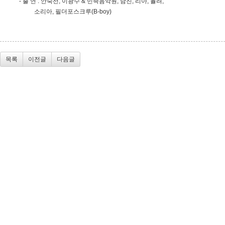
- 출 연 : 안숙선, 이광수 & 민족음악원, 남진, 리아, 율려,
소리아, 필더포스크루(B-boy)
목록
이전글
다음글