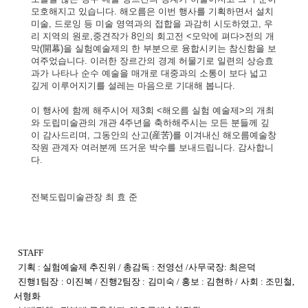
모호해지고 있습니다. 해오름은 이번 행사를 기획하면서 설치
미술, 드로잉 등 미술 영역과의 접합을 과감히 시도하였고, 우
리 지역의 원로,중견작가 8인의 회고전 <모악에 펴다>전의 개
막(開幕)을 실험예술제의 한 부분으로 융합시키는 참신함을 보
여주었습니다. 이러한 장르간의 경계 허물기로 일련의 상승효
과가 나타나 순수 예술을 매개로 대중과의 소통이 보다 넓고
깊게 이루어지기를 설레는 마음으로 기대해 봅니다.
이 행사에 함께 해주시어
제3회 <해오름 실험 예술제>
의 개최
와 도립미술관의 개관 4주년을 축하해주시는 모든 분들께 깊
이 감사드리며, 그동안의 산고(産苦)를 이겨내신 해오름예술창
작원 관계자 여러분께 뜨거운 박수를 보내드립니다. 감사합니
다.
전북도립미술관장 최 효 준
STAFF
기획 : 실험예술제 추진위 / 총감독 : 전영선 /사무국장: 최은덕
진행1팀장 : 이진복 / 진행2팀장 : 김미숙 / 홍보 : 김현하 / 사회 : 조민철,
서형화