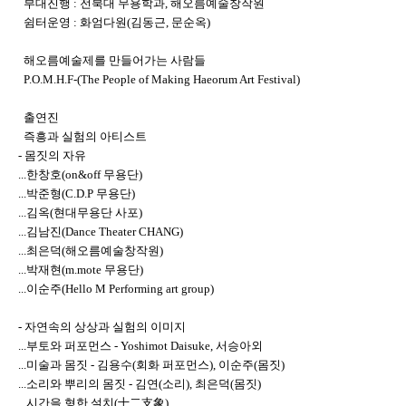
부대진행 : 전북대 무용학과, 해오름예술창작원
쉼터운영 : 화엄다원(김동근, 문순옥)
해오름예술제를 만들어가는 사람들
P.O.M.H.F-(The People of Making Haeorum Art Festival)
출연진
즉흥과 실험의 아티스트
- 몸짓의 자유
...한창호(on&off 무용단)
...박준형(C.D.P 무용단)
...김옥(현대무용단 사포)
...김남진(Dance Theater CHANG)
...최은덕(해오름예술창작원)
...박재현(m.mote 무용단)
...이순주(Hello M Performing art group)
- 자연속의 상상과 실험의 이미지
...부토와 퍼포먼스 - Yoshimot Daisuke, 서승아외
...미술과 몸짓 - 김용수(회화 퍼포먼스), 이순주(몸짓)
...소리와 뿌리의 몸짓 - 김연(소리), 최은덕(몸짓)
...시간을 형한 설치(十二支象)