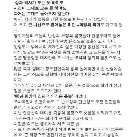
삶과 역사가 도는 듯 하여도
시간이 그대로 오는 듯 하여도
과거는 그대로 돌아오지 않는다
해서, 시간의 흐름을 닫힌 원으로 반복시키지 않았다.
더 크고
큰 나선으로 열어놓은 리턴...희망의 의미
로 가고자 했
다.
행위자들의 오늘의 반성과 부정의 몸짓들이
원형무대로 들어
서면서 휠씬 더 큰 긍정의 즉흥 몸짓으로 표출
되고자 한다.
원형무대 밖에서의 개개인의 삶은 다양한 동선을 그려내고 소
망의 빛깔도 수많은 몸짓을 통해 말하지만 그 모두를 엮는 저
깊은 땅울림을 대지안에 흐느끼는 뿌리의 행위적 몸짓으로 설
정해보았다.
많은 축제 형태가 장르결합속의 흥과 놀이라면 이번 실험예술
제는 그런 장르를 결합해 시대정신을 가미한 삶의 즉흥 예술제
이다.
개개인의 삶, 그 채색된 삶의 슬픔과 단절을 오늘 희망의 생장
점을 촛불로 도모고자 한다.
‘08년 희망의 집단적 의식은 촛불’
이었다.
우여곡절이 있을지라도 그 순수성과 단순성도 모든 인간들의
존엄성과 고결한 정신의 표상이었다.
이번 연출선의 대미를 즉흥의 몸짓으로 촛불을 세워가고 개인
과 공동체가 갖는 희망의 근거를 짓고자 했다
이같은 의도는 행위자의 서로 다른 삶.
서로 다른 즉흥의 몸짓이 섞여 반복되어 보이는 시간의 흐름속
에 더 큰 희망으로 반전해가는 우리의 삶과 그리고 가능성의