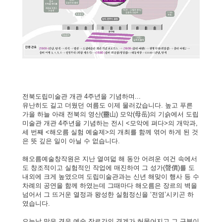
전북도립미술관 개관 4주년을 기념하며...
유난히도 길고 더웠던 여름도 이제 물러갔습니다. 높고 푸른
가을 하늘 아래 전북의 영산(靈山) 모악(母岳)의 기슭에서 도립
미술관 개관 4주년을 기념하는 전시 <모악에 펴다>의 개막과,
세 번째 <해오름 실험 예술제>의 개최를 함께 엮어 하게 된 것
은 뜻 깊은 일이 아닐 수 없습니다.
해오름예술창작원은 지난 열여덟 해 동안 어려운 여건 속에서
도 창조적이고 실험적인 작업에 매진하여 그 성가(聲價)를 도
내외에 크게 높였으며 도립미술관과는 신년 해맞이 행사 등 수
차례의 공연을 함께 하였는데 그때마다 해오름은 장르의 벽을
넘어서 그 뜨거운 열정과 왕성한 실험정신을 ‘전염’시키곤 하
였습니다.
오늘날 많은 경우 예술 장르간의 경계가 허물어지고 그 구분이