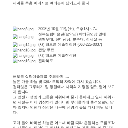
세계를 즉흥 이미지로 여러분께 남기고자 한다.
2008년 10월 11일(土), 오후1시～7시
전북도립미술관(모악산) 야외공연장 일대
원형무대, 잔디광장, 분수대, 전시실 등
(사) 해오름 예술창작원 (063-225-0037)
관람 무료
(사) 해오름 예술창작원
전라북도
해오름 실험예술제를 주최하며.....
높은 가을 하늘 빛 따라 모악의 자락에 다시 왔습니다.
걸터앉은 그루터기 밑 등걸에서 사색의 지평을 맘껏 열어 보고
자 합니다.
그 언젠가 생명의 고통을 피워내며 줄기 돋아내고 잎새 피워가
던 시절은 이제 앙상하게 말라버린 뿌리줄기에 흔적으로만 남
아 있지만 언젠가 상상은 나무에 생명의 물을 다시 띄워 냅니
다.
고개 들어 바라본 하늘은 어느새 바람 따라 흔들리는 구름조각
이 나뭇잎이 되어있고 빗살처럼 퍼져드는 가을 햇빛이 줄기가