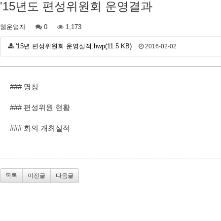
'15년도 편성위원회 운영결과
웹운영자
0
1,173
'15년 편성위원회 운영실적.hwp(11.5 KB)
2016-02-02
### 명칭
### 편성위원 현황
### 회의 개최실적
목록
이전글
다음글