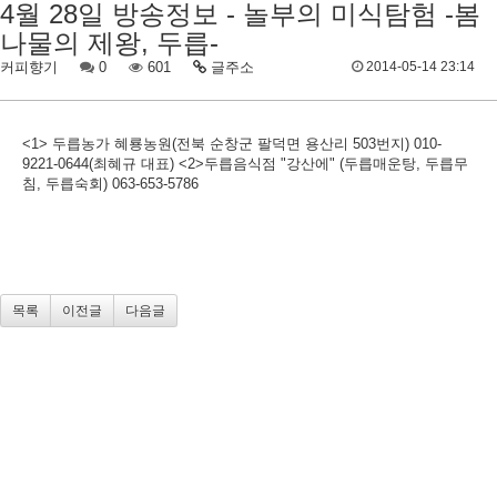
4월 28일 방송정보 - 놀부의 미식탐험 -봄
나물의 제왕, 두릅-
커피향기
0
601
글주소
2014-05-14 23:14
<1> 두릅농가 혜룡농원(전북 순창군 팔덕면 용산리 503번지) 010-
9221-0644(최혜규 대표) <2>두릅음식점 "강산에" (두릅매운탕, 두릅무
침, 두릅숙회) 063-653-5786
목록
이전글
다음글