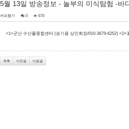
5월 13일 방송정보 - 놀부의 미식탐험 -바다
커피향기
0
670
<1>군산 수산물종합센터 (송기용 상인회장/010-3679-6252) <2>
목록
이전글
다음글