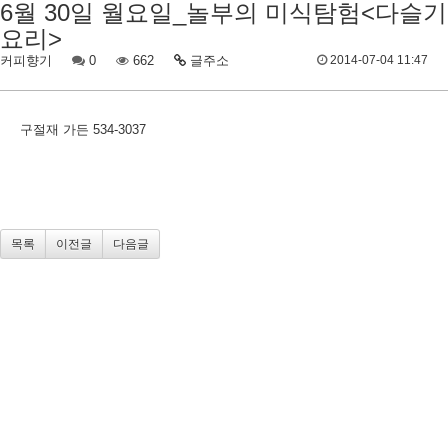
6월 30일 월요일_놀부의 미식탐험<다슬기
요리>
커피향기
0
662
글주소
2014-07-04 11:47
구절재 가든 534-3037
목록
이전글
다음글