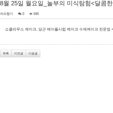
8월 25일 월요일_놀부의 미식탐험<달콤한
커피향기
0
695
쇼콜라무스 케이크, 당근 메이플시럽 케이크 수제케이크 전문점 <수플
목록
이전글
다음글