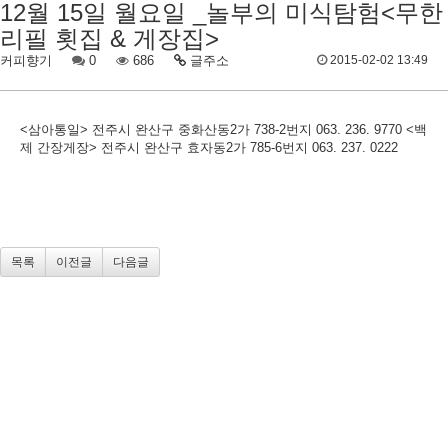
12월 15일 월요일 _놀부의 미식탐험<무한
리필 횟집 & 게장집>
커피향기
0
686
글주소
2015-02-02 13:49
<삼아통일> 전주시 완산구 중화산동2가 738-2번지 063. 236. 9770 <백
제 간장게장> 전주시 완산구 효자동2가 785-6번지 063. 237. 0222
목록
이전글
다음글