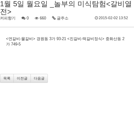
1월 5일 월요일 _놀부의 미식탐험<갈비열
전>
커피향기
0
660
글주소
2015-02-02 13:52
<연갈비-물갈비> 경원동 3가 93-21 <진갈비-떡갈비정식> 중화산동 2
가 749-5
목록
이전글
다음글