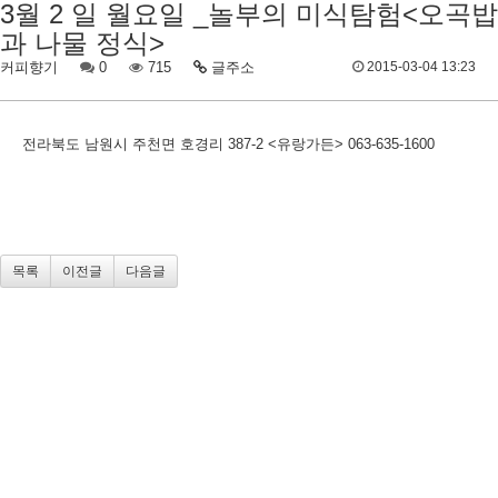
3월 2 일 월요일 _놀부의 미식탐험<오곡밥
과 나물 정식>
커피향기
0
715
글주소
2015-03-04 13:23
전라북도 남원시 주천면 호경리 387-2 <유랑가든> 063-635-1600
목록
이전글
다음글