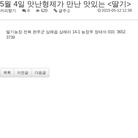
5월 4일 맛난형제가 만난 맛있는 <딸기>
커피향기
0
620
글주소
2015-05-12 12:39
딸기농장 전북 완주군 삼례읍 삼례리 14-1 농장주 정태석 010. 3652.
3739
목록
이전글
다음글