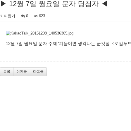
▶ 12월 7일 월요일 문자 당첨자 ◀
커피향기
0
623
12월 7일 월요일 문자 주제 '겨울이면 생각나는 군것질' <로컬푸드 레
목록
이전글
다음글