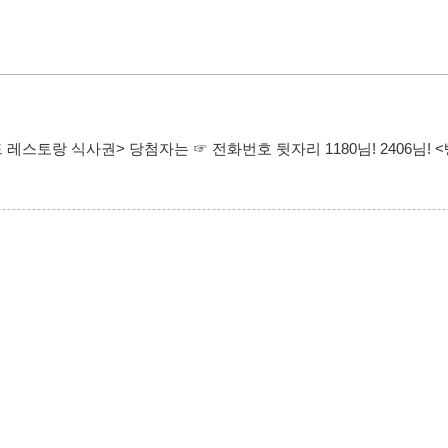
스토랑 식사권> 당첨자는 ☞ 전화번호 뒷자리 1180님! 2406님! <빵 