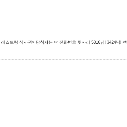
레스토랑 식사권> 당첨자는 ☞ 전화번호 뒷자리 5318님! 3424님! <빵 