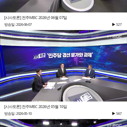
[시사토론] 전주MBC 2026년 06월 07일
방송일 : 2026-06-07
527
[시사토론] 전주MBC 2026년 05월 10일
방송일 : 2026-05-10
567