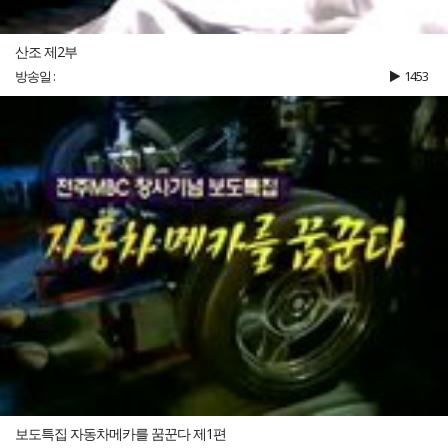
산조 제2부
방송일 :
1453
보도특집 자동차메카를 꿈꾼다 제1편