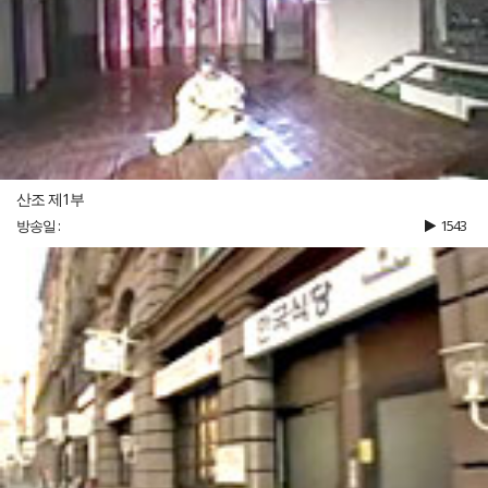
산조 제1부
방송일 :
1543