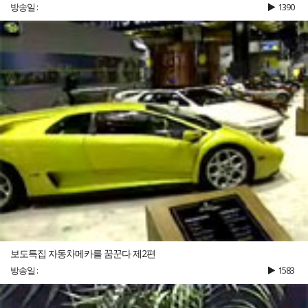
방송일 :
1390
보도특집 자동차메카를 꿈꾼다 제2편
방송일 :
1583