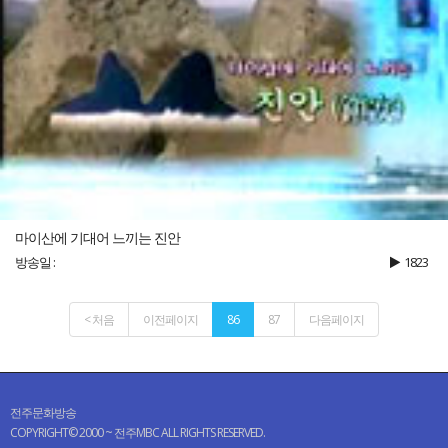
마이산에 기대어 느끼는 진안
방송일 :
1823
< 처음
이전페이지
86
87
다음페이지
전주문화방송
COPYRIGHT© 2000 ~ 전주MBC ALL RIGHTS RESERVED.