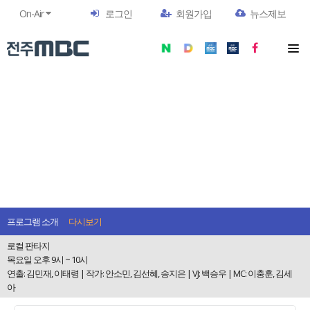
On-Air
로그인
회원가입
뉴스제보
프로그램 소개
다시보기
로컬 판타지
목요일 오후 9시 ~ 10시
연출: 김민재, 이태령 | 작가: 안소민, 김선혜, 송지은 | VJ: 백승우 | MC: 이충훈, 김세
아