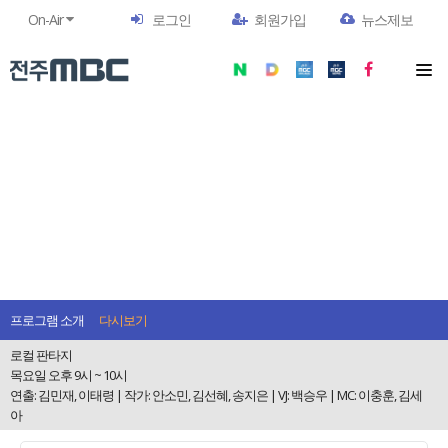
On-Air
로그인
회원가입
뉴스제보
프로그램 소개
다시보기
로컬 판타지
목요일 오후 9시 ~ 10시
연출: 김민재, 이태령 | 작가: 안소민, 김선혜, 송지은 | VJ: 백승우 | MC: 이충훈, 김세
아