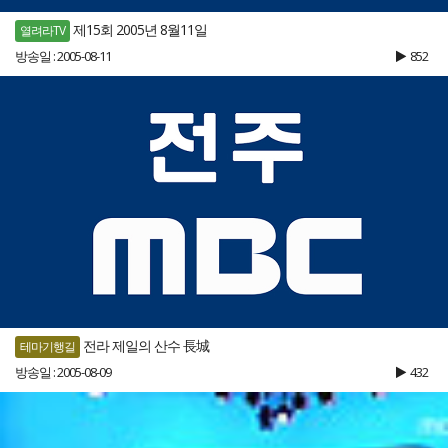
제15회 2005년 8월11일
열려라TV
방송일 : 2005-08-11
852
전라 제일의 산수 長城
테마기행길
방송일 : 2005-08-09
432