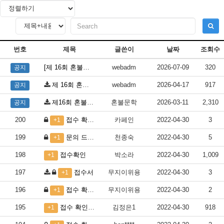
번호
제목
글쓴이
날짜
조회수
[제 16회 혼불문학상] 당선작 공고
webadm
2026-07-09
320
공지
제 16회 혼불문학상 접수 방법안내
webadm
2026-04-17
917
공지
제16회 혼불문학상 공모 안내
혼불문학
2026-03-11
2,310
공지
200
접수 확인은 안되고 중복 전화 번호는 접수 불가라고만 나옵니다
카페인
2022-04-30
3
+1
199
문의 드립니다
천종숙
2022-04-30
5
+1
198
접수확인
박소라
2022-04-30
1,009
+1
197
접수서
무지이위용
2022-04-30
3
+1
196
접수 확인 부탁드립니다.
무지이위용
2022-04-30
2
+1
195
접수 확인 부탁드립니다.
김정은1
2022-04-30
918
+1