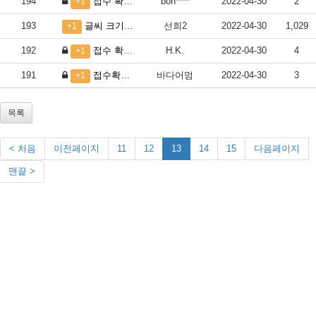
194
접수 확인 부탁드립니다.
bon****
2022-04-30
2
+1
193
글씨 크기 바꾸면서 글의 정렬이 깨어졌는데 괜찮을까요?
선희2
2022-04-30
1,029
+1
192
접수 확인 부탁드립니다...
H.K.
2022-04-30
4
+1
191
접수확인 부탁합니다
바다어멈
2022-04-30
3
+1
목록
< 처음
이전페이지
11
12
13
14
15
다음페이지
맨끝 >