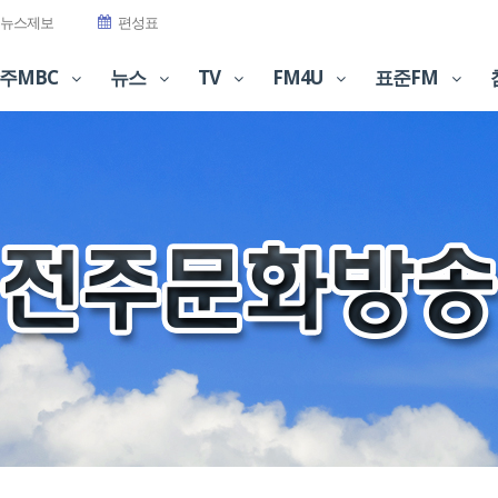
뉴스제보
편성표
주MBC
뉴스
TV
FM4U
표준FM