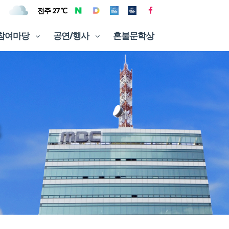
전주 27 ℃
참여마당
공연/행사
혼불문학상