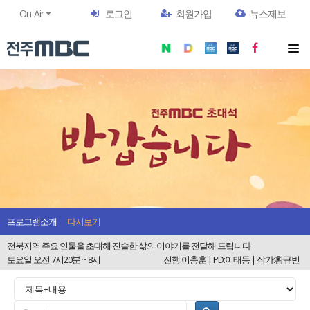
On-Air
로그인
회원가입
뉴스제보
프로그램소개
다시보기
전북지역 주요 인물을 초대해 진솔한 삶의 이야기를 전달해 드립니다
토요일 오전 7시20분 ~ 8시
진행:이충훈 | PD:이태동 | 작가:황규빈