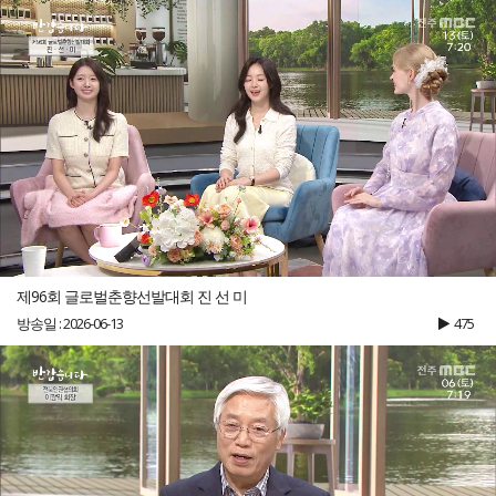
제96회 글로벌춘향선발대회 진 선 미
방송일 : 2026-06-13
475