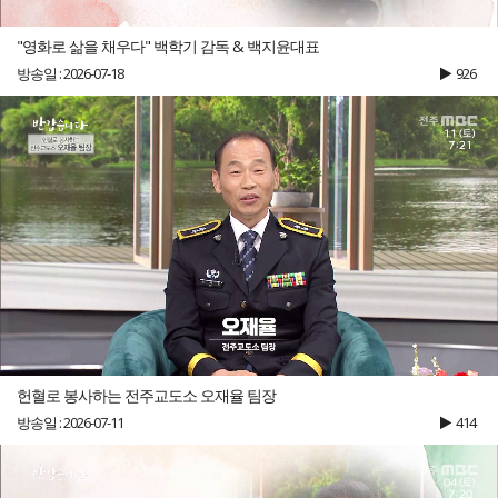
"영화로 삶을 채우다" 백학기 감독 & 백지윤대표
방송일 : 2026-07-18
926
헌혈로 봉사하는 전주교도소 오재율 팀장
방송일 : 2026-07-11
414