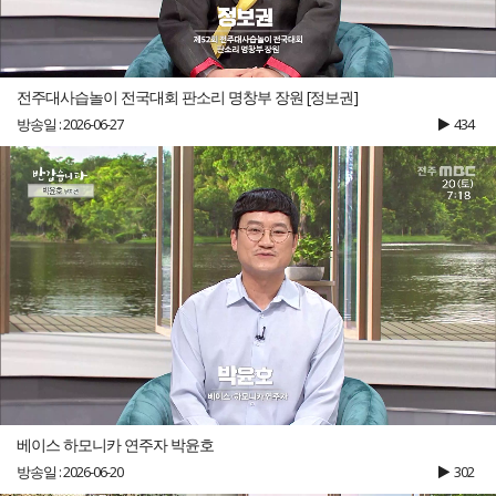
전주대사습놀이 전국대회 판소리 명창부 장원 [정보권]
방송일 : 2026-06-27
434
베이스 하모니카 연주자 박윤호
방송일 : 2026-06-20
302