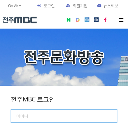
On-Air
로그인
회원가입
뉴스제보
전주MBC 로그인