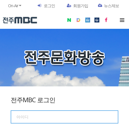
On-Air
로그인
회원가입
뉴스제보
전주MBC 로그인