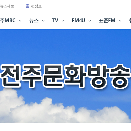
뉴스제보
편성표
주MBC
뉴스
TV
FM4U
표준FM