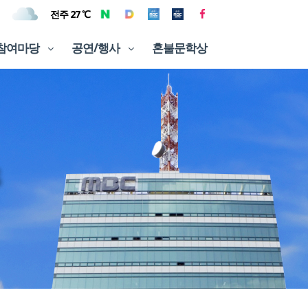
전주 27 ℃
참여마당
공연/행사
혼불문학상