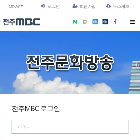
On-Air
로그인
회원가입
뉴스제보
전주MBC 로그인