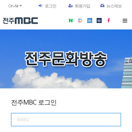
On-Air
로그인
회원가입
뉴스제보
전주MBC 로그인