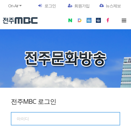
On-Air
로그인
회원가입
뉴스제보
전주MBC 로그인