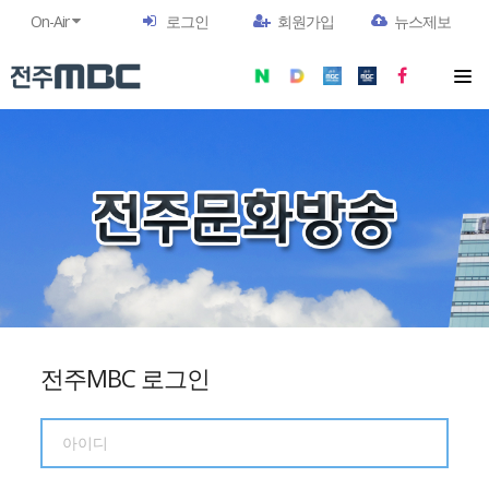
On-Air
로그인
회원가입
뉴스제보
전주MBC 로그인