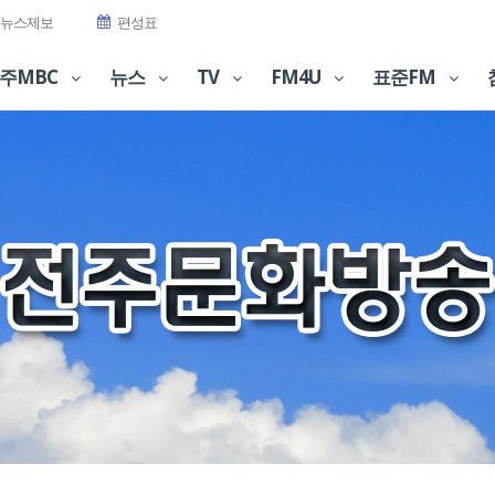
뉴스제보
편성표
주MBC
뉴스
TV
FM4U
표준FM