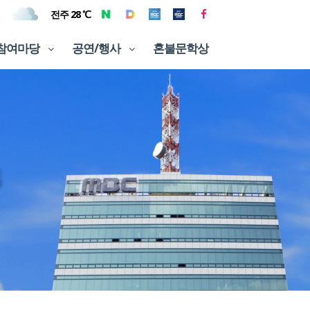
전주 28 ℃
참여마당
공연/행사
혼불문학상