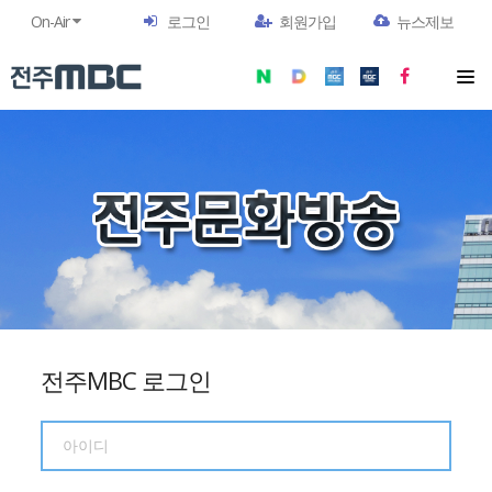
On-Air
로그인
회원가입
뉴스제보
전주MBC 로그인