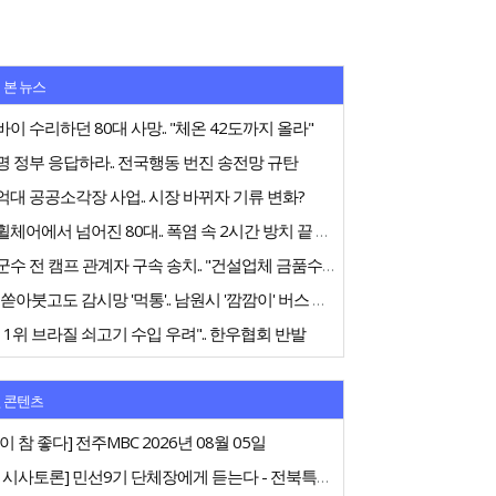
 본 뉴스
이 수리하던 80대 사망.. "체온 42도까지 올라"
 정부 응답하라.. 전국행동 번진 송전망 규탄
대 공공소각장 사업.. 시장 바뀌자 기류 변화?
전동휠체어에서 넘어진 80대.. 폭염 속 2시간 방치 끝 숨져
고창군수 전 캠프 관계자 구속 송치.. "건설업체 금품수수 의혹"
75억 쏟아붓고도 감시망 '먹통'.. 남원시 '깜깜이' 버스 행정
 1위 브라질 쇠고기 수입 우려".. 한우협회 반발
 콘텐츠
이 참 좋다] 전주MBC 2026년 08월 05일
[특집 시사토론] 민선9기 단체장에게 듣는다 - 전북특별자치도지사