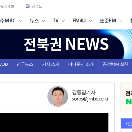
뉴스제보
편성표
주MBC
뉴스
TV
FM4U
표준FM
VOD
전국뉴스
기자 소개
아나운서 소개
공정방송 실천
강동엽기자
soros@jmbc.co.kr
최근