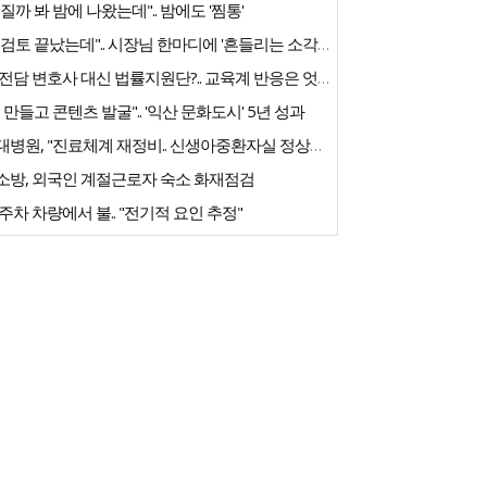
질까 봐 밤에 나왔는데".. 밤에도 '찜통'
"내부검토 끝났는데".. 시장님 한마디에 '흔들리는 소각장'
교권 전담 변호사 대신 법률지원단?.. 교육계 반응은 엇갈려
 만들고 콘텐츠 발굴".. '익산 문화도시' 5년 성과
전북대병원, "진료체계 재정비.. 신생아중환자실 정상화 노력"
소방, 외국인 계절근로자 숙소 화재점검
주차 차량에서 불.. "전기적 요인 추정"