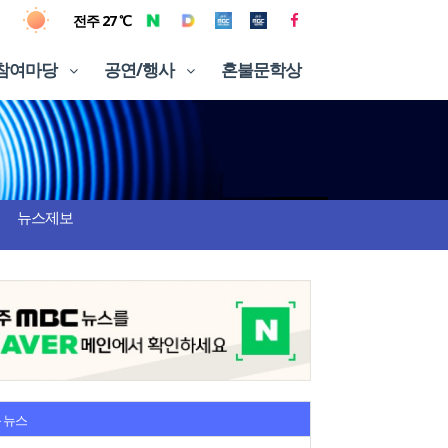
전주 27 ℃
참여마당
공연/행사
혼불문학상
뉴스제보
 뉴스