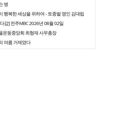
슨 병
 행복한 세상을 위하여 - 토종벌 명인 김대립
다감] 전주MBC 2026년 08월 02일
을운동중앙회 최형재 사무총장
의 여름 거제였다