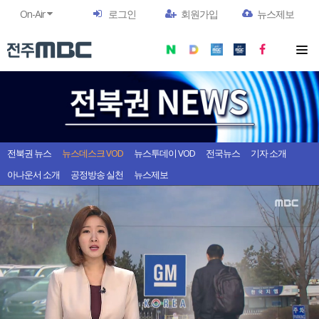
On-Air
로그인
회원가입
뉴스제보
전북권 뉴스
뉴스데스크 VOD
뉴스투데이 VOD
전국뉴스
기자 소개
아나운서 소개
공정방송 실천
뉴스제보