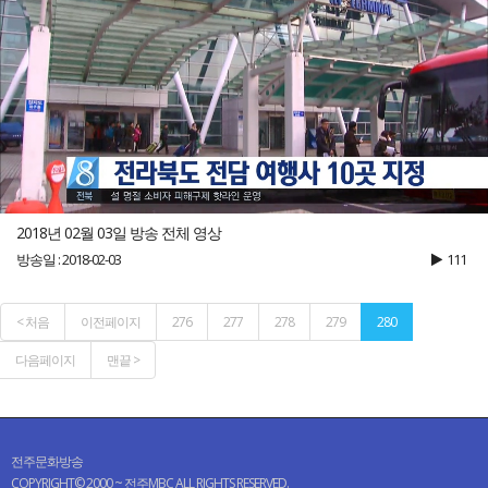
2018년 02월 03일 방송 전체 영상
방송일 : 2018-02-03
111
< 처음
이전페이지
276
277
278
279
280
다음페이지
맨끝 >
전주문화방송
COPYRIGHT© 2000 ~ 전주MBC ALL RIGHTS RESERVED.