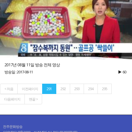
2017년 08월 11일 방송 전체 영상
방송일 : 2017-08-11
60
< 처음
이전페이지
291
292
293
294
295
다음페이지
맨끝 >
전주문화방송