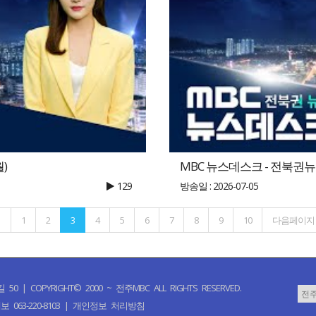
월)
MBC 뉴스데스크 - 전북권뉴스 |
129
방송일 : 2026-07-05
지
1
2
3
4
5
6
7
8
9
10
다음페이지
PYRIGHT© 2000 ~ 전주MBC ALL RIGHTS RESERVED.
 063-220-8103 |
개인정보 처리방침