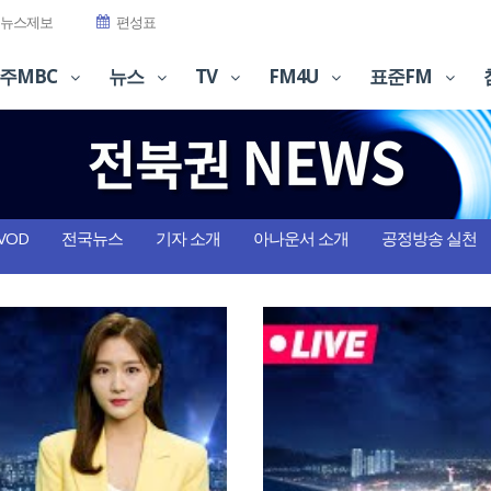
뉴스제보
편성표
주MBC
뉴스
TV
FM4U
표준FM
VOD
전국뉴스
기자 소개
아나운서 소개
공정방송 실천