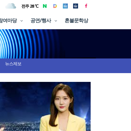
전주 28 ℃
참여마당
공연/행사
혼불문학상
뉴스제보