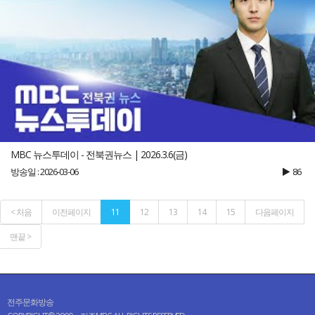
MBC 뉴스투데이 - 전북권뉴스 | 2026.3.6(금)
방송일 : 2026-03-06
86
< 처음
이전페이지
11
12
13
14
15
다음페이지
맨끝 >
전주문화방송