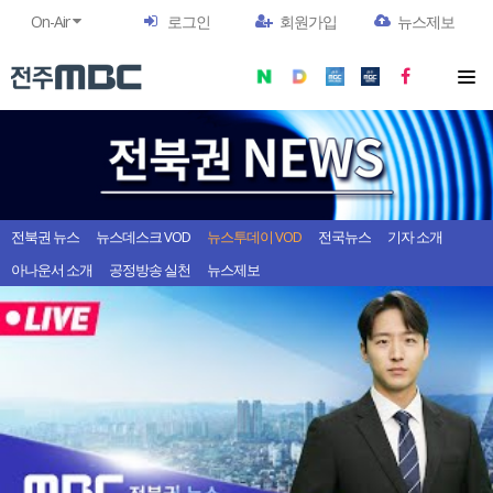
On-Air
로그인
회원가입
뉴스제보
전북권 뉴스
뉴스데스크 VOD
뉴스투데이 VOD
전국뉴스
기자 소개
아나운서 소개
공정방송 실천
뉴스제보